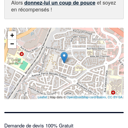
Alors
et soyez
donnez-lui un coup de pouce
en récompensés !
+
✕
−
Leaflet
| Map data ©
OpenStreetMap contributors,
CC-BY-SA
Demande de devis 100% Gratuit