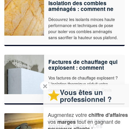
Isolation des combles
aménagés : comment ne
pas perdre de hauteur
Découvrez les isolants minces haute
sous plafond ?
performance et techniques de pose
pour isoler vos combles aménagés
sans sacrifier la hauteur sous plafond.
Factures de chauffage qui
explosent : comment
l’isolation peut vous faire
Vos factures de chauffage explosent ?
économiser ?
L'isolation thermique réduit votre
✕
consommation de 30 à 60%. Devis
Vous êtes un
personnalisé.
professionnel ?
Augmentez votre
et
chiffre d'affaires
Votre maison est trop
vos
tout en gagnant de
marges
froide en hiver ? Les
!
nouveaux clients