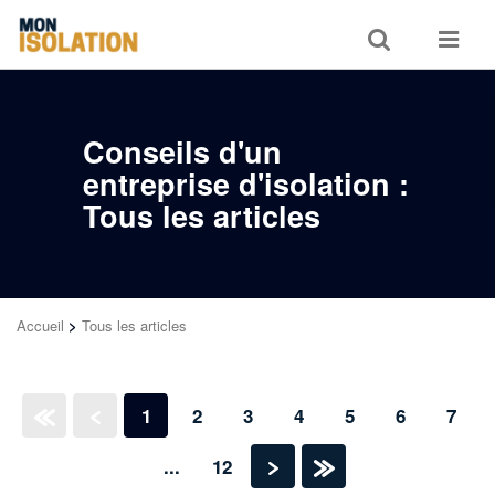
Toggle
Toggle
search
navigat
Conseils d'un
entreprise d'isolation :
Tous les articles
Accueil
>
Tous les articles
1
2
3
4
5
6
7
«
‹
...
12
›
»