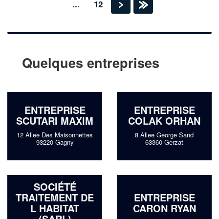
...
12
›
»
Quelques entreprises
ENTREPRISE
ENTREPRISE
SCUTARI MAXIM
COLAK ORHAN
12 Allee Des Maisonnettes
8 Allee George Sand
93220 Gagny
63360 Gerzat
SOCIÉTÉ
TRAITEMENT DE
ENTREPRISE
L HABITAT
CARON RYAN
(SARL)