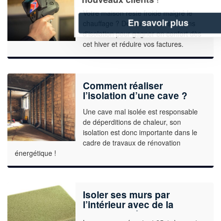
solutions d’isolation pour
Votre maison reste froide malgré le
gagner en confort
En savoir plus
rapidement
chauffage ? Découvrez les solutions
d'isolation pour gagner en confort dès
cet hiver et réduire vos factures.
Comment réaliser
l’isolation d’une cave ?
Une cave mal isolée est responsable
de déperditions de chaleur, son
isolation est donc importante dans le
cadre de travaux de rénovation
énergétique !
Isoler ses murs par
l’intérieur avec de la
mousse phénolique