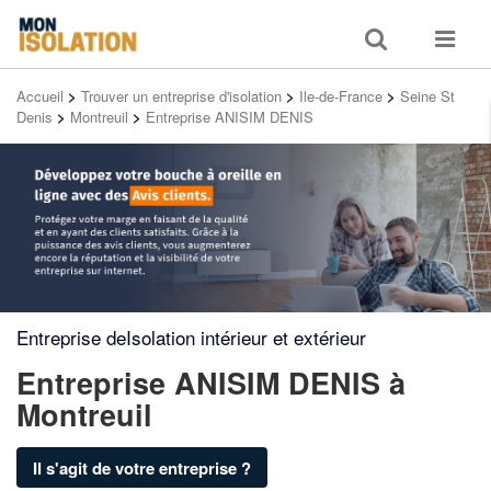
Toggle
Toggle
search
navigat
Accueil
>
Trouver un entreprise d'isolation
>
Ile-de-France
>
Seine St
Denis
>
Montreuil
>
Entreprise ANISIM DENIS
Entreprise deIsolation intérieur et extérieur
Entreprise ANISIM DENIS
à
Montreuil
Il s'agit de votre entreprise ?