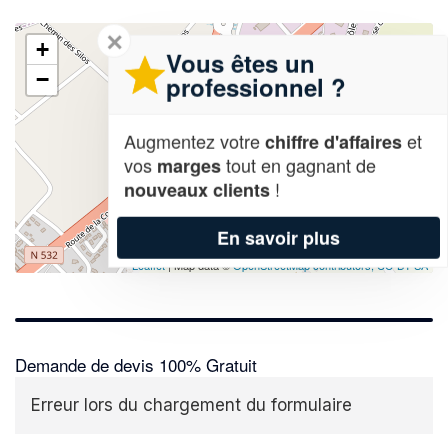
✕
+
Vous êtes un
−
professionnel ?
Augmentez votre
et
chiffre d'affaires
vos
tout en gagnant de
marges
!
nouveaux clients
En savoir plus
Leaflet
| Map data ©
OpenStreetMap contributors,
CC-BY-SA
Demande de devis 100% Gratuit
Erreur lors du chargement du formulaire