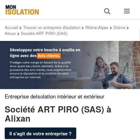
Toggle
Toggle
search
navigat
Accueil
>
Trouver un entreprise d'isolation
>
Rhône-Alpes
>
Drôme
>
Alixan
>
Société ART PIRO (SAS)
Entreprise deIsolation intérieur et extérieur
Société ART PIRO (SAS)
à
Alixan
Il s'agit de votre entreprise ?