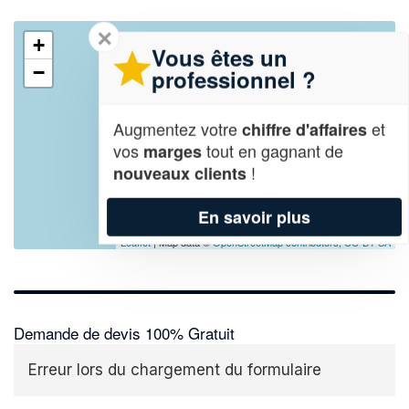
✕
+
Vous êtes un
−
professionnel ?
Augmentez votre
et
chiffre d'affaires
vos
tout en gagnant de
marges
!
nouveaux clients
En savoir plus
Leaflet
| Map data ©
OpenStreetMap contributors,
CC-BY-SA
Demande de devis 100% Gratuit
Erreur lors du chargement du formulaire