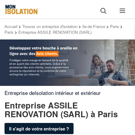
Toggle
Toggle
search
navigat
Accueil
>
Trouver un entreprise d'isolation
>
Ile-de-France
>
Paris
>
Paris
>
Entreprise ASSILE RENOVATION (SARL)
Entreprise deIsolation intérieur et extérieur
Entreprise ASSILE
RENOVATION (SARL)
à Paris
Il s'agit de votre entreprise ?