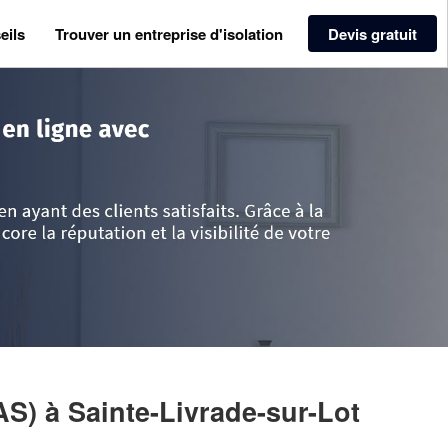
eils
Trouver un entreprise d'isolation
Devis gratuit
t-et-Garonne
>
Sainte-Livrade-sur-Lot
>
Entreprise AY SECURE (SAS)
AS)
à Sainte-Livrade-sur-Lot