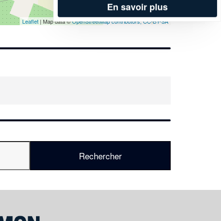
En savoir plus
Leaflet
| Map data ©
OpenStreetMap contributors,
CC-BY-SA