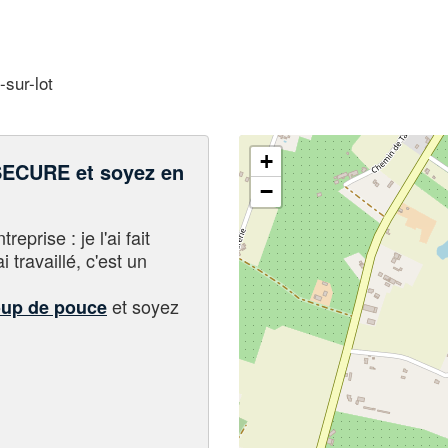
-sur-lot
+
ECURE et soyez en
−
eprise : je l'ai fait
i travaillé, c'est un
et soyez
oup de pouce