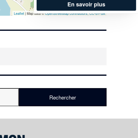
En savoir plus
Leaflet
| Map data ©
OpenStreetMap contributors,
CC-BY-SA