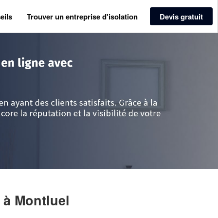
eils
Trouver un entreprise d'isolation
Devis gratuit
>
Ain
>
Montluel
>
Entreprise BATINOV (SAS)
)
à Montluel