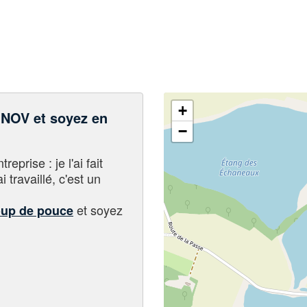
+
NOV et soyez en
−
eprise : je l'ai fait
i travaillé, c'est un
et soyez
oup de pouce