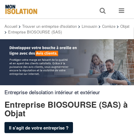
Toggle
Toggle
search
navigat
Accueil
>
Trouver un entreprise d'isolation
>
Limousin
>
Corrèze
>
Objat
>
Entreprise BIOSOURSE (SAS)
Entreprise deIsolation intérieur et extérieur
Entreprise BIOSOURSE (SAS)
à
Objat
Il s'agit de votre entreprise ?