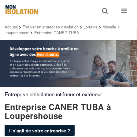
Toggle
Toggle
search
navigat
Accueil
>
Trouver un entreprise d'isolation
>
Lorraine
>
Moselle
>
Loupershouse
>
Entreprise CANER TUBA
Entreprise deIsolation intérieur et extérieur
Entreprise CANER TUBA
à
Loupershouse
Il s'agit de votre entreprise ?