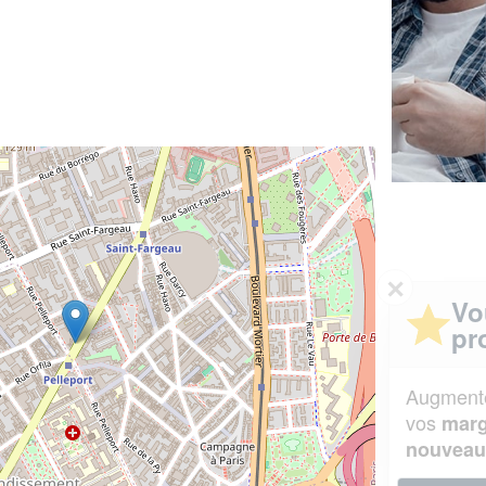
✕
Vous êtes un
professionnel ?
Augmentez votre
et
chiffre d'affaires
vos
tout en gagnant de
marges
!
nouveaux clients