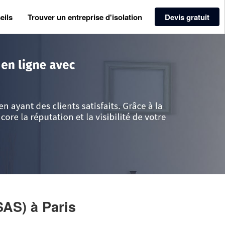
eils
Trouver un entreprise d'isolation
Devis gratuit
>
Paris
>
Paris
>
Entreprise CIMA RENOV (SAS)
(SAS)
à Paris