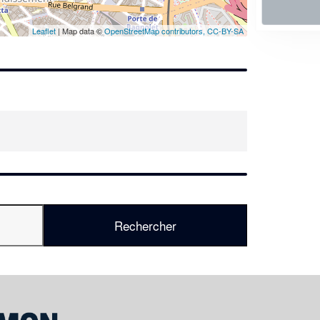
En savoir plus
Leaflet
| Map data ©
OpenStreetMap contributors,
CC-BY-SA