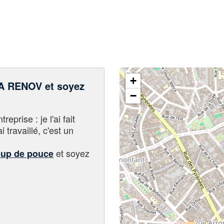
+
 RENOV et soyez
−
eprise : je l'ai fait
i travaillé, c'est un
et soyez
oup de pouce