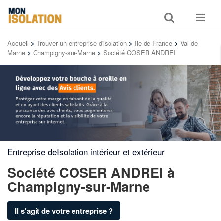
Toggle
Toggle
search
navigat
Accueil
>
Trouver un entreprise d'isolation
>
Ile-de-France
>
Val de
Marne
>
Champigny-sur-Marne
>
Société COSER ANDREI
Entreprise deIsolation intérieur et extérieur
Société COSER ANDREI
à
Champigny-sur-Marne
Il s'agit de votre entreprise ?