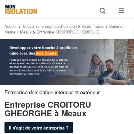
Toggle
Toggle
search
navigat
Accueil
>
Trouver un entreprise d'isolation
>
Ile-de-France
>
Seine-et-
Marne
>
Meaux
>
Entreprise CROITORU GHEORGHE
Entreprise deIsolation intérieur et extérieur
Entreprise CROITORU
GHEORGHE
à Meaux
Il s'agit de votre entreprise ?