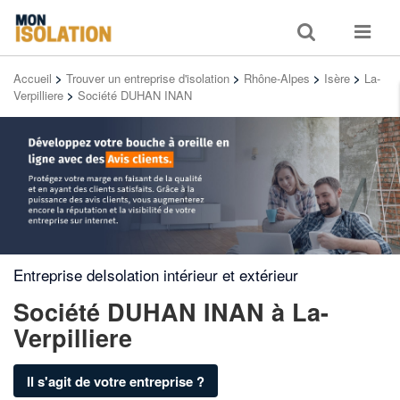
Toggle
Toggle
search
navigat
Accueil
>
Trouver un entreprise d'isolation
>
Rhône-Alpes
>
Isère
>
La-
Verpilliere
>
Société DUHAN INAN
Entreprise deIsolation intérieur et extérieur
Société DUHAN INAN
à La-
Verpilliere
Il s'agit de votre entreprise ?