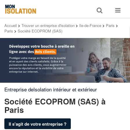
Toggle
Toggle
search
navigat
Accueil
>
Trouver un entreprise d'isolation
>
Ile-de-France
>
Paris
>
Paris
>
Société ECOPROM (SAS)
Entreprise deIsolation intérieur et extérieur
Société ECOPROM (SAS)
à
Paris
Il s'agit de votre entreprise ?