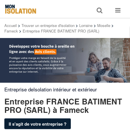
Toggle
Toggle
search
navigat
Accueil
>
Trouver un entreprise d'isolation
>
Lorraine
>
Moselle
>
Fameck
>
Entreprise FRANCE BATIMENT PRO (SARL)
Entreprise deIsolation intérieur et extérieur
Entreprise FRANCE BATIMENT
PRO (SARL)
à Fameck
Il s'agit de votre entreprise ?