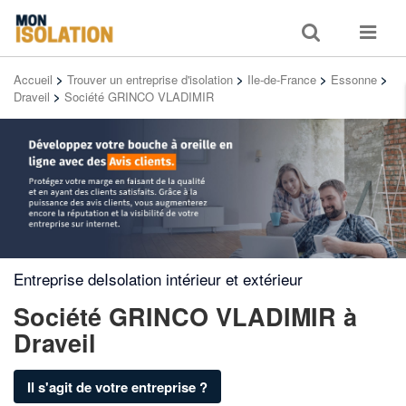
Toggle
Toggle
search
navigat
Accueil
>
Trouver un entreprise d'isolation
>
Ile-de-France
>
Essonne
>
Draveil
>
Société GRINCO VLADIMIR
Entreprise deIsolation intérieur et extérieur
Société GRINCO VLADIMIR
à
Draveil
Il s'agit de votre entreprise ?