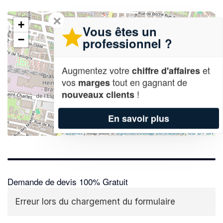
✕
+
Vous êtes un
−
professionnel ?
Augmentez votre
et
chiffre d'affaires
vos
tout en gagnant de
marges
!
nouveaux clients
En savoir plus
Leaflet
| Map data ©
OpenStreetMap contributors,
CC-BY-SA
Demande de devis 100% Gratuit
Erreur lors du chargement du formulaire