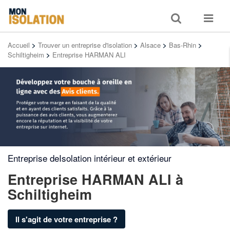
Toggle
Toggle
search
navigat
Accueil
>
Trouver un entreprise d'isolation
>
Alsace
>
Bas-Rhin
>
Schiltigheim
>
Entreprise HARMAN ALI
Entreprise deIsolation intérieur et extérieur
Entreprise HARMAN ALI
à
Schiltigheim
Il s'agit de votre entreprise ?