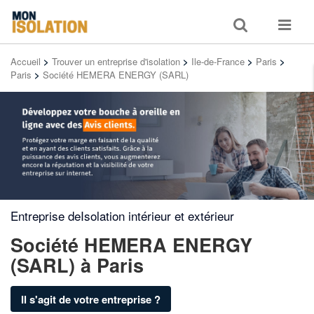
Toggle
Toggle
search
navigat
Accueil
>
Trouver un entreprise d'isolation
>
Ile-de-France
>
Paris
>
Paris
>
Société HEMERA ENERGY (SARL)
Entreprise deIsolation intérieur et extérieur
Société HEMERA ENERGY
(SARL)
à Paris
Il s'agit de votre entreprise ?