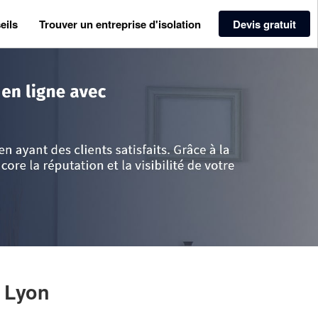
eils
Trouver un entreprise d'isolation
Devis gratuit
>
Rhône
>
Lyon
>
Société HFRENO (SARL)
 Lyon