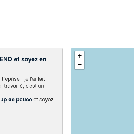
+
NO et soyez en
−
eprise : je l'ai fait
i travaillé, c'est un
et soyez
oup de pouce