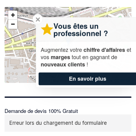
+
✕
−
Vous êtes un
professionnel ?
Augmentez votre
et
chiffre d'affaires
vos
tout en gagnant de
marges
!
nouveaux clients
En savoir plus
Leaflet
| Map data ©
OpenStreetMap contributors,
CC-BY-SA
Demande de devis 100% Gratuit
Erreur lors du chargement du formulaire