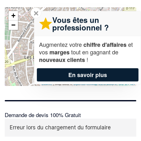
✕
+
Vous êtes un
−
professionnel ?
Augmentez votre
et
chiffre d'affaires
vos
tout en gagnant de
marges
!
nouveaux clients
En savoir plus
Leaflet
| Map data ©
OpenStreetMap contributors,
CC-BY-SA
Demande de devis 100% Gratuit
Erreur lors du chargement du formulaire