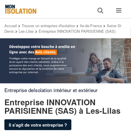
Toggle
Toggle
search
navigat
Accueil
>
Trouver un entreprise d'isolation
>
Ile-de-France
>
Seine St
Denis
>
Les-Lilas
>
Entreprise INNOVATION PARISIENNE (SAS)
Entreprise deIsolation intérieur et extérieur
Entreprise INNOVATION
PARISIENNE (SAS)
à Les-Lilas
Il s'agit de votre entreprise ?