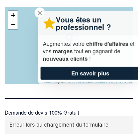
✕
+
Vous êtes un
−
professionnel ?
Augmentez votre
et
chiffre d'affaires
vos
tout en gagnant de
marges
!
nouveaux clients
En savoir plus
Leaflet
| Map data ©
OpenStreetMap contributors,
CC-BY-SA
Demande de devis 100% Gratuit
Erreur lors du chargement du formulaire