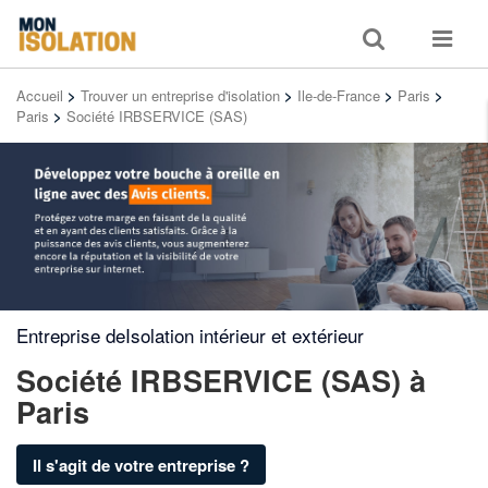
Toggle
Toggle
search
navigat
Accueil
>
Trouver un entreprise d'isolation
>
Ile-de-France
>
Paris
>
Paris
>
Société IRBSERVICE (SAS)
Entreprise deIsolation intérieur et extérieur
Société IRBSERVICE (SAS)
à
Paris
Il s'agit de votre entreprise ?