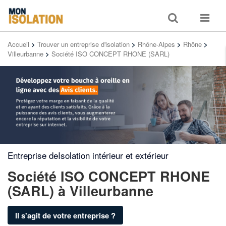
Toggle
Toggle
search
navigat
Accueil
>
Trouver un entreprise d'isolation
>
Rhône-Alpes
>
Rhône
>
Villeurbanne
>
Société ISO CONCEPT RHONE (SARL)
Entreprise deIsolation intérieur et extérieur
Société ISO CONCEPT RHONE
(SARL)
à Villeurbanne
Il s'agit de votre entreprise ?