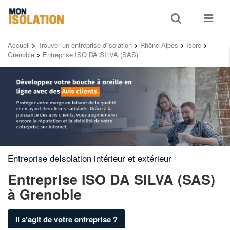
Toggle
Toggle
search
navigat
Accueil
>
Trouver un entreprise d'isolation
>
Rhône-Alpes
>
Isère
>
Grenoble
>
Entreprise ISO DA SILVA (SAS)
Entreprise deIsolation intérieur et extérieur
Entreprise ISO DA SILVA (SAS)
à Grenoble
Il s'agit de votre entreprise ?