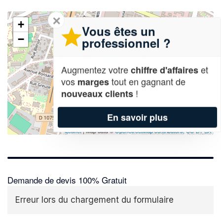
✕
+
Vous êtes un
−
professionnel ?
Augmentez votre
et
chiffre d'affaires
vos
tout en gagnant de
marges
!
nouveaux clients
En savoir plus
Leaflet
| Map data ©
OpenStreetMap contributors,
CC-BY-SA
Demande de devis 100% Gratuit
Erreur lors du chargement du formulaire