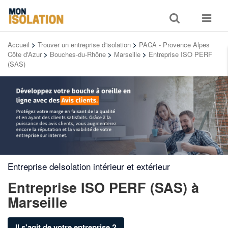
Toggle
Toggle
search
navigat
Accueil
>
Trouver un entreprise d'isolation
>
PACA - Provence Alpes
Côte d'Azur
>
Bouches-du-Rhône
>
Marseille
>
Entreprise ISO PERF
(SAS)
Entreprise deIsolation intérieur et extérieur
Entreprise ISO PERF (SAS)
à
Marseille
Il s'agit de votre entreprise ?