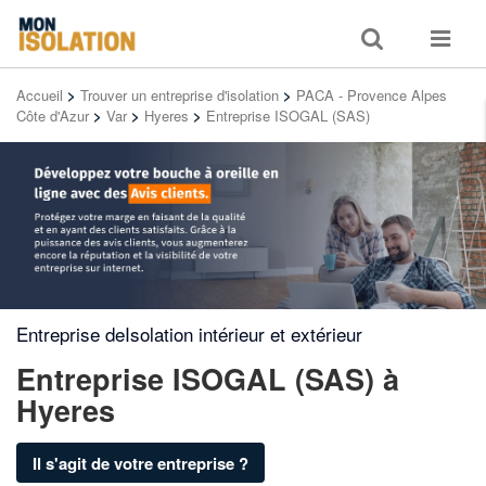
Toggle
Toggle
search
navigat
Accueil
>
Trouver un entreprise d'isolation
>
PACA - Provence Alpes
Côte d'Azur
>
Var
>
Hyeres
>
Entreprise ISOGAL (SAS)
Entreprise deIsolation intérieur et extérieur
Entreprise ISOGAL (SAS)
à
Hyeres
Il s'agit de votre entreprise ?