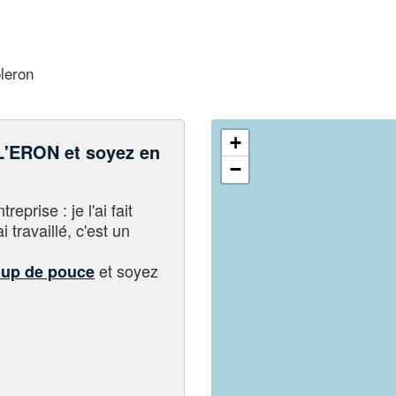
leron
+
'ERON et soyez en
−
eprise : je l'ai fait
i travaillé, c'est un
et soyez
oup de pouce