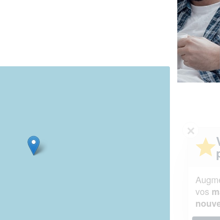
✕
Vous êtes un
professionnel ?
Augmentez votre
et
chiffre d'affaires
vos
tout en gagnant de
marges
!
nouveaux clients