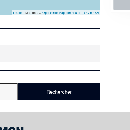
En savoir plus
Leaflet
| Map data ©
OpenStreetMap contributors,
CC-BY-SA