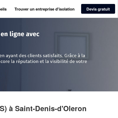
eils
Trouver un entreprise d'isolation
Devis gratuit
es
>
Charente-Maritime
>
Saint-Denis-d'Oleron
>
Entreprise ISOL’ERON (SAS
AS)
à Saint-Denis-d'Oleron