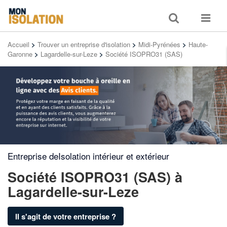
Toggle
Toggle
search
navigat
Accueil
>
Trouver un entreprise d'isolation
>
Midi-Pyrénées
>
Haute-
Garonne
>
Lagardelle-sur-Leze
>
Société ISOPRO31 (SAS)
Entreprise deIsolation intérieur et extérieur
Société ISOPRO31 (SAS)
à
Lagardelle-sur-Leze
Il s'agit de votre entreprise ?