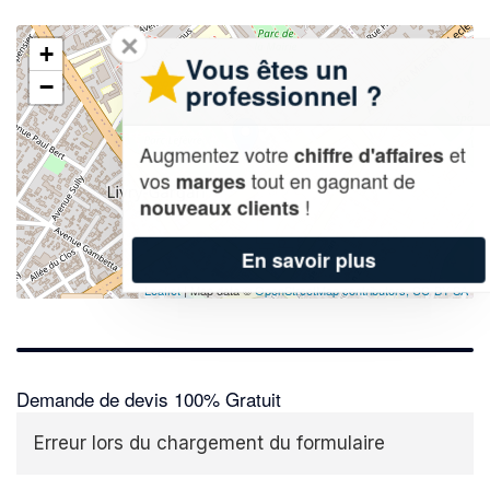
✕
+
Vous êtes un
−
professionnel ?
Augmentez votre
et
chiffre d'affaires
vos
tout en gagnant de
marges
!
nouveaux clients
En savoir plus
Leaflet
| Map data ©
OpenStreetMap contributors,
CC-BY-SA
Demande de devis 100% Gratuit
Erreur lors du chargement du formulaire