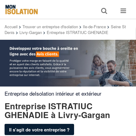
Toggle
Toggle
search
navigat
Accueil
>
Trouver un entreprise d'isolation
>
Ile-de-France
>
Seine St
Denis
>
Livry-Gargan
>
Entreprise ISTRATIUC GHENADIE
Entreprise deIsolation intérieur et extérieur
Entreprise ISTRATIUC
GHENADIE
à Livry-Gargan
Il s'agit de votre entreprise ?