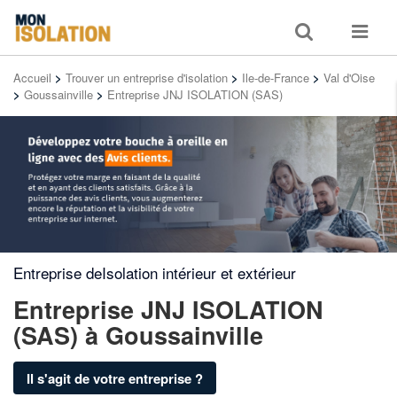
Toggle
Toggle
search
navigat
Accueil
>
Trouver un entreprise d'isolation
>
Ile-de-France
>
Val d'Oise
>
Goussainville
>
Entreprise JNJ ISOLATION (SAS)
Entreprise deIsolation intérieur et extérieur
Entreprise JNJ ISOLATION
(SAS)
à Goussainville
Il s'agit de votre entreprise ?