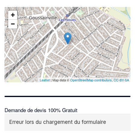
+
−
✕
Leaflet
| Map data ©
OpenStreetMap contributors,
CC-BY-SA
Demande de devis 100% Gratuit
Erreur lors du chargement du formulaire