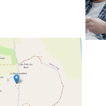
✕
Vous êtes un
professionnel ?
Augmentez votre
et
chiffre d'affaires
vos
tout en gagnant de
marges
!
nouveaux clients