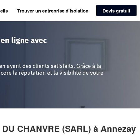
eils
Trouver un entreprise d'isolation
Devis gratuit
es
>
Charente-Maritime
>
Annezay
>
Entreprise LES ARTISANS DU CHANV
NS DU CHANVRE (SARL)
à Annezay