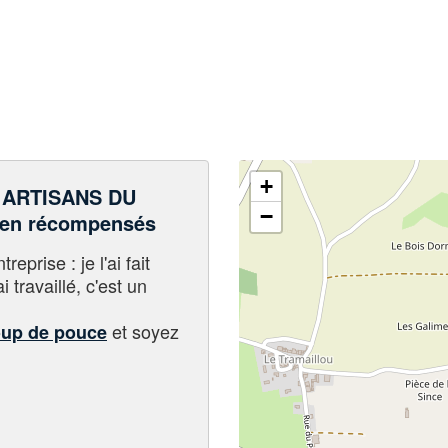
+
 ARTISANS DU
−
 en récompensés
eprise : je l'ai fait
i travaillé, c'est un
et soyez
oup de pouce