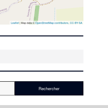
En savoir plus
Leaflet
| Map data ©
OpenStreetMap contributors,
CC-BY-SA