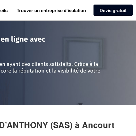
eils
Trouver un entreprise d'isolation
Devis gratuit
ie
>
Seine-Maritime
>
Ancourt
>
Entreprise LES FACADES D’ANTHONY (SA
 D’ANTHONY (SAS)
à Ancourt