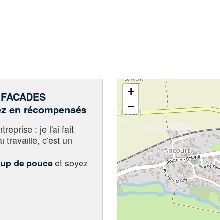
+
 FACADES
−
z en récompensés
eprise : je l'ai fait
i travaillé, c'est un
et soyez
oup de pouce