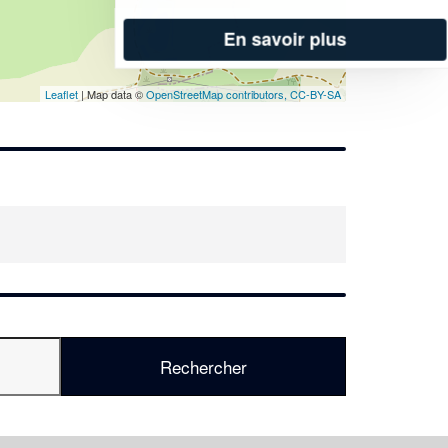
En savoir plus
Leaflet
| Map data ©
OpenStreetMap contributors,
CC-BY-SA