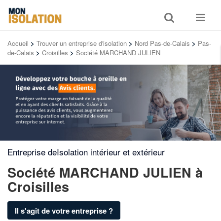
Toggle
Toggle
search
navigat
Accueil
>
Trouver un entreprise d'isolation
>
Nord Pas-de-Calais
>
Pas-
de-Calais
>
Croisilles
>
Société MARCHAND JULIEN
Entreprise deIsolation intérieur et extérieur
Société MARCHAND JULIEN
à
Croisilles
Il s'agit de votre entreprise ?