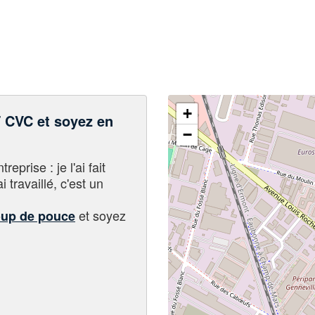
+
CVC et soyez en
−
eprise : je l'ai fait
i travaillé, c'est un
et soyez
oup de pouce