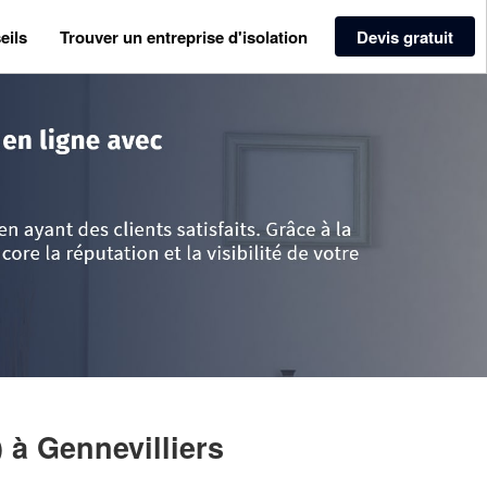
eils
Trouver un entreprise d'isolation
Devis gratuit
>
Hauts de Seine
>
Gennevilliers
>
Entreprise MHF CVC (SAS)
)
à Gennevilliers