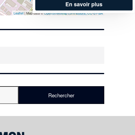
En savoir plus
Leaflet
| Map data ©
OpenStreetMap contributors,
CC-BY-SA