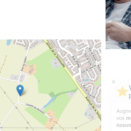
✕
Vous êtes un
professionnel ?
Augmentez votre
et
chiffre d'affaires
vos
tout en gagnant de
marges
!
nouveaux clients