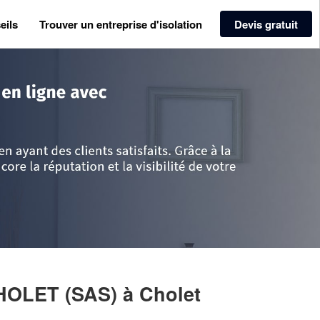
eils
Trouver un entreprise d'isolation
Devis gratuit
re
>
Maine-et-Loire
>
Cholet
>
Entreprise MURTERISO CHOLET (SAS)
HOLET (SAS)
à Cholet