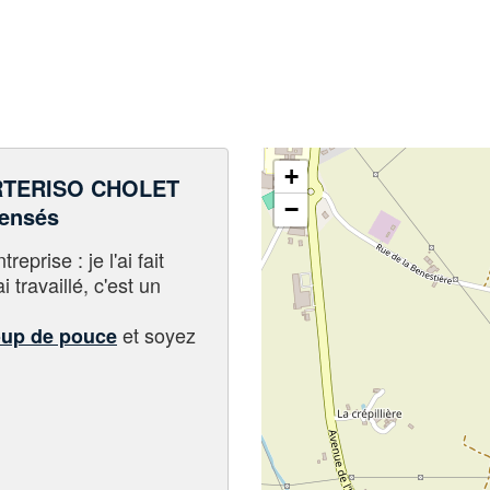
+
RTERISO CHOLET
−
pensés
eprise : je l'ai fait
i travaillé, c'est un
et soyez
oup de pouce