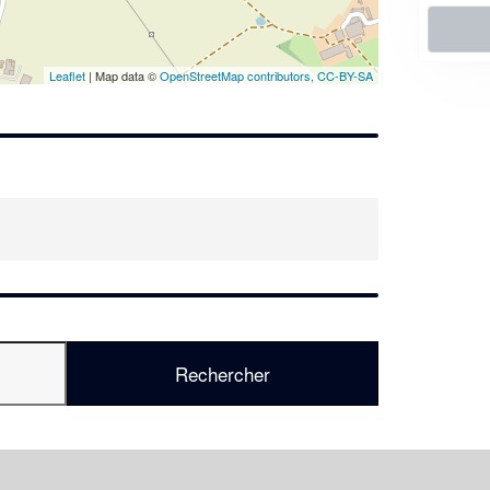
En savoir plus
Leaflet
| Map data ©
OpenStreetMap contributors,
CC-BY-SA