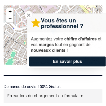
+
✕
−
Vous êtes un
professionnel ?
Augmentez votre
et
chiffre d'affaires
vos
tout en gagnant de
marges
!
nouveaux clients
En savoir plus
Leaflet
| Map data ©
OpenStreetMap contributors,
CC-BY-SA
Demande de devis 100% Gratuit
Erreur lors du chargement du formulaire