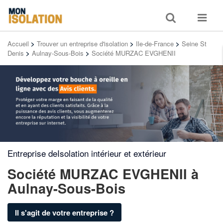
Toggle
Toggle
search
navigat
Accueil
>
Trouver un entreprise d'isolation
>
Ile-de-France
>
Seine St
Denis
>
Aulnay-Sous-Bois
>
Société MURZAC EVGHENII
Entreprise deIsolation intérieur et extérieur
Société MURZAC EVGHENII
à
Aulnay-Sous-Bois
Il s'agit de votre entreprise ?