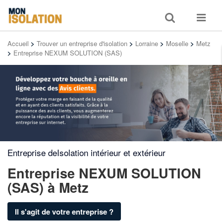
Toggle
Toggle
search
navigat
Accueil
>
Trouver un entreprise d'isolation
>
Lorraine
>
Moselle
>
Metz
>
Entreprise NEXUM SOLUTION (SAS)
Entreprise deIsolation intérieur et extérieur
Entreprise NEXUM SOLUTION
(SAS)
à Metz
Il s'agit de votre entreprise ?