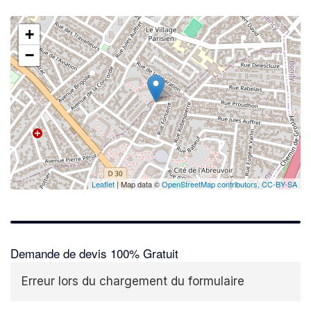
+
−
✕
Leaflet
| Map data ©
OpenStreetMap contributors,
CC-BY-SA
Demande de devis 100% Gratuit
Erreur lors du chargement du formulaire