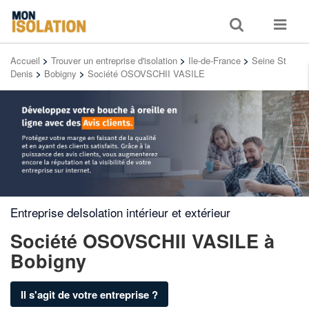
Toggle
Toggle
search
navigat
Accueil
>
Trouver un entreprise d'isolation
>
Ile-de-France
>
Seine St
Denis
>
Bobigny
>
Société OSOVSCHII VASILE
Entreprise deIsolation intérieur et extérieur
Société OSOVSCHII VASILE
à
Bobigny
Il s'agit de votre entreprise ?