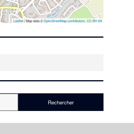
En savoir plus
Leaflet
| Map data ©
OpenStreetMap contributors,
CC-BY-SA