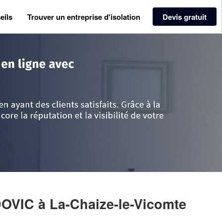
eils
Trouver un entreprise d'isolation
Devis gratuit
re
>
Vendée
>
La-Chaize-le-Vicomte
>
Entreprise PERROTIN LUDOVIC
DOVIC
à La-Chaize-le-Vicomte