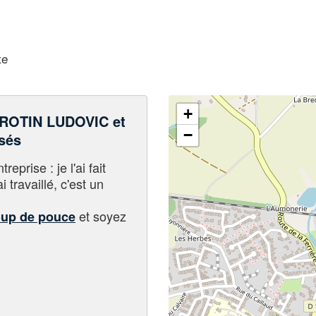
te
+
ROTIN LUDOVIC et
−
sés
eprise : je l'ai fait
i travaillé, c'est un
et soyez
oup de pouce