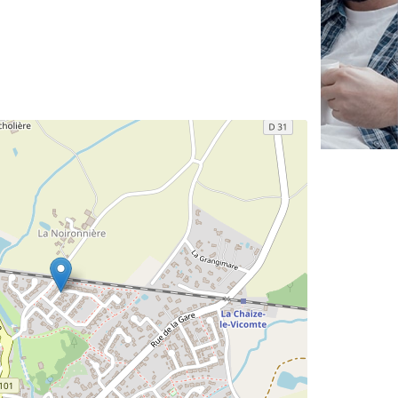
✕
Vous êtes un
professionnel ?
Augmentez votre
et
chiffre d'affaires
vos
tout en gagnant de
marges
!
nouveaux clients