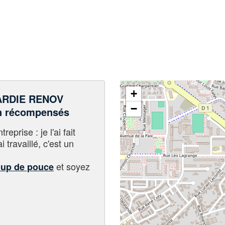
+
ARDIE RENOV
−
n récompensés
eprise : je l'ai fait
i travaillé, c'est un
et soyez
oup de pouce