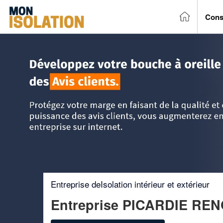
Cons
Accueil
>
Trouver un entreprise d'isolation
>
Picardie
>
So
Entreprise deIsolation intérieur et extérieur
Entreprise PICARDIE RE