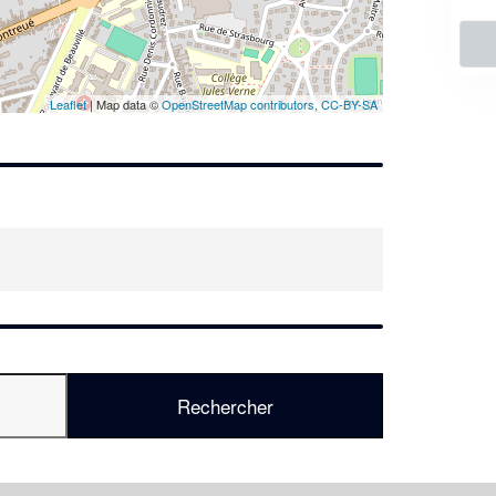
En savoir plus
Leaflet
| Map data ©
OpenStreetMap contributors,
CC-BY-SA