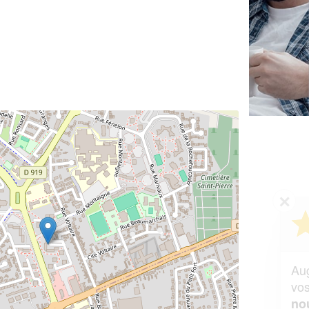
✕
Vous êtes un
professionnel ?
Augmentez votre
et
chiffre d'affaires
vos
tout en gagnant de
marges
!
nouveaux clients