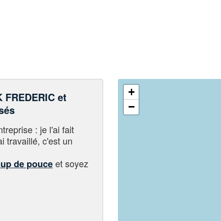
+
 FREDERIC et
−
sés
eprise : je l'ai fait
i travaillé, c'est un
et soyez
oup de pouce