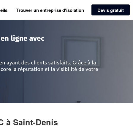
eils
Trouver un entreprise d'isolation
Devis gratuit
a Réunion
>
Saint-Denis
>
Entreprise PINK FREDERIC
IC
à Saint-Denis