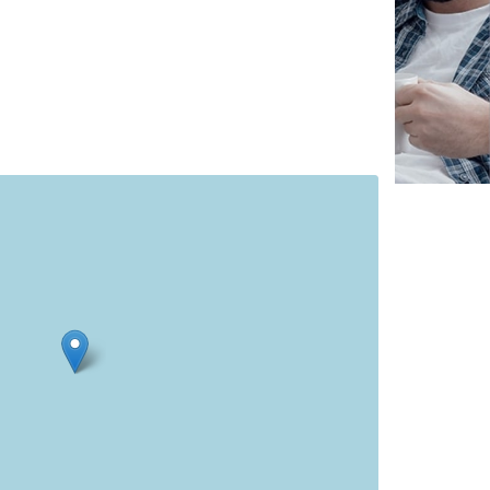
✕
Vous êtes un
professionnel ?
Augmentez votre
chiffre d'affaire
vos
tout en gagnant de
marges
!
nouveaux clients