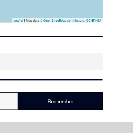
En savoir plus
Leaflet
| Map data ©
OpenStreetMap contributors,
CC-BY-SA