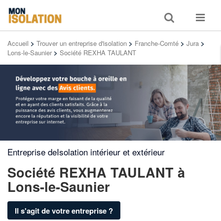
Toggle
Toggle
search
navigat
Accueil
>
Trouver un entreprise d'isolation
>
Franche-Comté
>
Jura
>
Lons-le-Saunier
>
Société REXHA TAULANT
Entreprise deIsolation intérieur et extérieur
Société REXHA TAULANT
à
Lons-le-Saunier
Il s'agit de votre entreprise ?