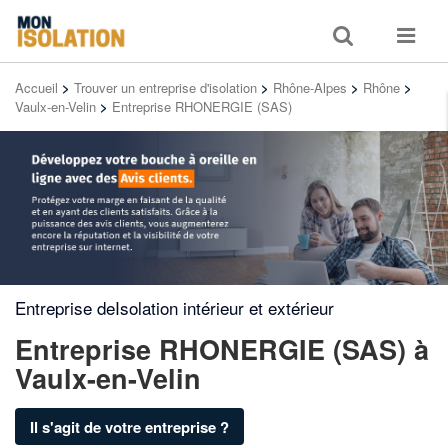
Toggle
Toggle
search
navigat
Accueil
>
Trouver un entreprise d'isolation
>
Rhône-Alpes
>
Rhône
>
Vaulx-en-Velin
>
Entreprise RHONERGIE (SAS)
Entreprise deIsolation intérieur et extérieur
Entreprise RHONERGIE (SAS)
à
Vaulx-en-Velin
Il s'agit de votre entreprise ?