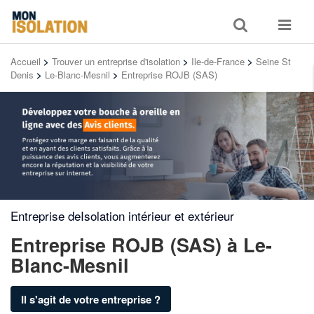
Toggle
Toggle
search
navigat
Accueil
>
Trouver un entreprise d'isolation
>
Ile-de-France
>
Seine St
Denis
>
Le-Blanc-Mesnil
>
Entreprise ROJB (SAS)
Entreprise deIsolation intérieur et extérieur
Entreprise ROJB (SAS)
à Le-
Blanc-Mesnil
Il s'agit de votre entreprise ?