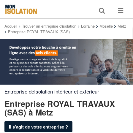
Toggle
Toggle
search
navigat
Accueil
>
Trouver un entreprise d'isolation
>
Lorraine
>
Moselle
>
Metz
>
Entreprise ROYAL TRAVAUX (SAS)
Entreprise deIsolation intérieur et extérieur
Entreprise ROYAL TRAVAUX
(SAS)
à Metz
Il s'agit de votre entreprise ?