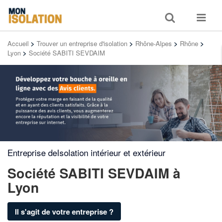
Toggle
Toggle
search
navigat
Accueil
>
Trouver un entreprise d'isolation
>
Rhône-Alpes
>
Rhône
>
Lyon
>
Société SABITI SEVDAIM
Entreprise deIsolation intérieur et extérieur
Société SABITI SEVDAIM
à
Lyon
Il s'agit de votre entreprise ?