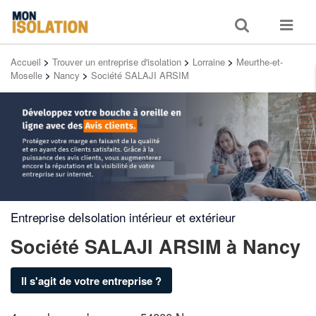
Toggle
Toggle
search
navigat
Accueil
>
Trouver un entreprise d'isolation
>
Lorraine
>
Meurthe-et-
Moselle
>
Nancy
>
Société SALAJI ARSIM
Entreprise deIsolation intérieur et extérieur
Société SALAJI ARSIM
à Nancy
Il s'agit de votre entreprise ?