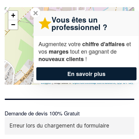
✕
+
Vous êtes un
−
professionnel ?
Augmentez votre
et
chiffre d'affaires
vos
tout en gagnant de
marges
!
nouveaux clients
En savoir plus
Leaflet
| Map data ©
OpenStreetMap contributors,
CC-BY-SA
Demande de devis 100% Gratuit
Erreur lors du chargement du formulaire