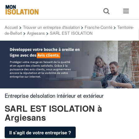
Toggle
Toggle
search
navigat
Accueil
>
Trouver un entreprise d'isolation
>
Franche-Comté
>
Territoire-
de-Belfort
>
Argiesans
>
SARL EST ISOLATION
Entreprise deIsolation intérieur et extérieur
SARL EST ISOLATION
à
Argiesans
Il s'agit de votre entreprise ?