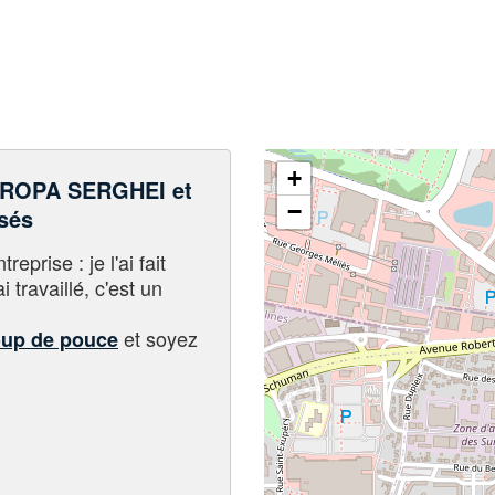
+
ROPA SERGHEI et
−
sés
eprise : je l'ai fait
i travaillé, c'est un
et soyez
oup de pouce