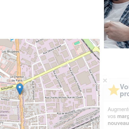
✕
Vous êtes un
professionnel ?
Augmentez votre
et
chiffre d'affaires
vos
tout en gagnant de
marges
!
nouveaux clients