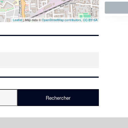
En savoir plus
Leaflet
| Map data ©
OpenStreetMap contributors,
CC-BY-SA