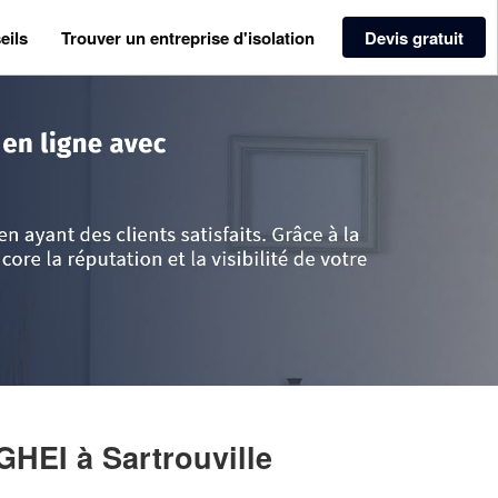
eils
Trouver un entreprise d'isolation
Devis gratuit
>
Yvelines
>
Sartrouville
>
Entreprise SOTROPA SERGHEI
RGHEI
à Sartrouville