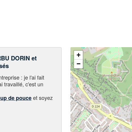
+
BU DORIN et
−
sés
eprise : je l'ai fait
i travaillé, c'est un
et soyez
oup de pouce