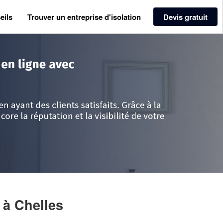
eils
Trouver un entreprise d'isolation
Devis gratuit
>
Seine-et-Marne
>
Chelles
>
Entreprise STIRBU DORIN
N
à Chelles